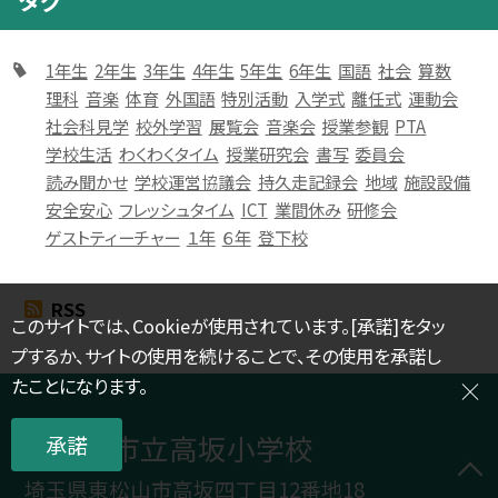
1年生
2年生
3年生
4年生
5年生
6年生
国語
社会
算数
理科
音楽
体育
外国語
特別活動
入学式
離任式
運動会
社会科見学
校外学習
展覧会
音楽会
授業参観
PTA
学校生活
わくわくタイム
授業研究会
書写
委員会
読み聞かせ
学校運営協議会
持久走記録会
地域
施設設備
安全安心
フレッシュタイム
ICT
業間休み
研修会
ゲストティーチャー
１年
６年
登下校
RSS
このサイトでは、Cookieが使用されています。[承諾]をタッ
プするか、サイトの使用を続けることで、その使用を承諾し
たことになります。
東松山市立高坂小学校
承諾
埼玉県東松山市高坂四丁目12番地18