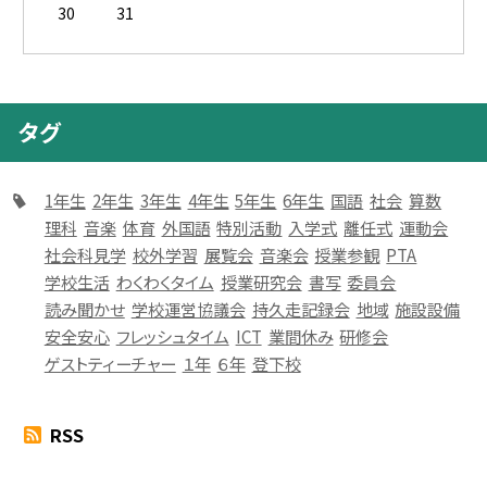
30
31
タグ
1年生
2年生
3年生
4年生
5年生
6年生
国語
社会
算数
理科
音楽
体育
外国語
特別活動
入学式
離任式
運動会
社会科見学
校外学習
展覧会
音楽会
授業参観
PTA
学校生活
わくわくタイム
授業研究会
書写
委員会
読み聞かせ
学校運営協議会
持久走記録会
地域
施設設備
安全安心
フレッシュタイム
ICT
業間休み
研修会
ゲストティーチャー
１年
６年
登下校
RSS