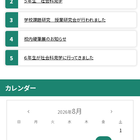
５年生 社会科見学
学校課題研究 授業研究会が行われました
校内硬筆展のお知らせ
６年生が社会科見学に行ってきました
カレンダー
8月
2026年
日
月
火
水
木
金
土
1