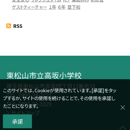
ゲストティーチャー
１年
６年
登下校
RSS
東松山市立高坂小学校
埼玉県東松山市高坂四丁目12番地18
このサイトでは、Cookieが使用されています。[承諾]をタッ
TEL.
0493-34-3127
プするか、サイトの使用を続けることで、その使用を承諾し
FAX. 0493-34-3329
たことになります。
サイトマップ
承諾