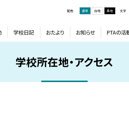
配色
通常
白地
黒地
文字
動
学校日記
おたより
お知らせ
PTAの活
学校所在地・アクセス