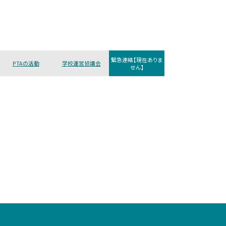
緊急連絡【現在ありま
PTAの活動
学校運営協議会
せん】