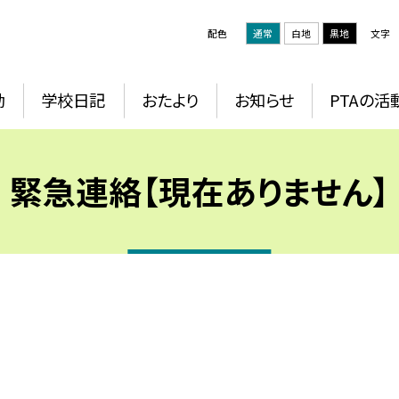
配色
通常
白地
黒地
文字
動
学校日記
おたより
お知らせ
PTAの活
緊急連絡【現在ありません】