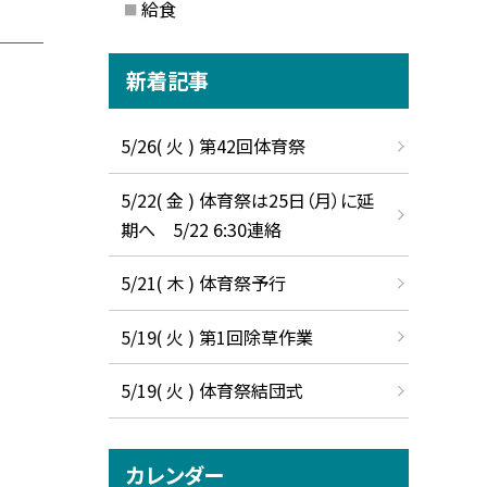
給食
新着記事
5/26( 火 ) 第42回体育祭
5/22( 金 ) 体育祭は25日（月）に延
期へ 5/22 6:30連絡
5/21( 木 ) 体育祭予行
5/19( 火 ) 第1回除草作業
5/19( 火 ) 体育祭結団式
カレンダー