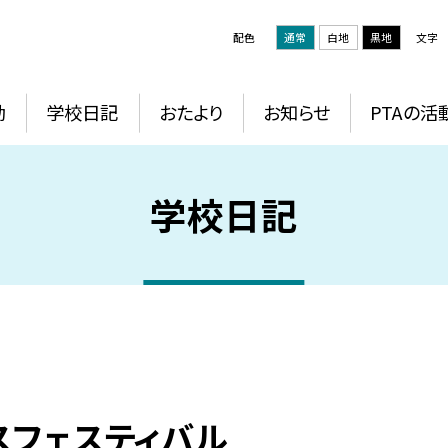
配色
通常
白地
黒地
文字
動
学校日記
おたより
お知らせ
PTAの活
学校日記
スフェスティバル