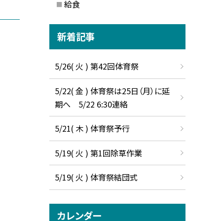
給食
新着記事
5/26( 火 ) 第42回体育祭
5/22( 金 ) 体育祭は25日（月）に延
期へ 5/22 6:30連絡
5/21( 木 ) 体育祭予行
5/19( 火 ) 第1回除草作業
5/19( 火 ) 体育祭結団式
カレンダー