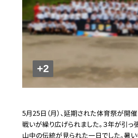
+2
5月25日（月）、延期された体育祭が開
戦いが繰り広げられました。３年が引っ張
山中の伝統が見られた一日でした。暑い