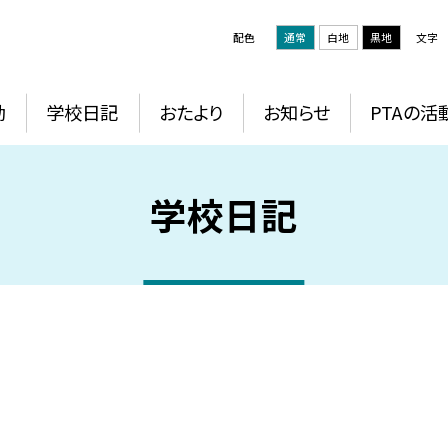
配色
通常
白地
黒地
文字
動
学校日記
おたより
お知らせ
PTAの活
学校日記